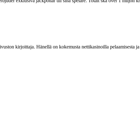
juder exklusiva jackpottar till sina spelare. Totalt ska över 1 miljon k
ton kirjoittaja. Hänellä on kokemusta nettikasinoilla pelaamisesta ja h