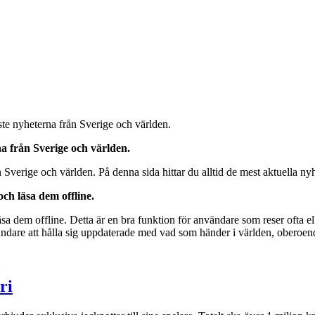
e nyheterna från Sverige och världen.
 från Sverige och världen.
erige och världen. På denna sida hittar du alltid de mest aktuella nyh
h läsa dem offline.
em offline. Detta är en bra funktion för användare som reser ofta eller 
dare att hålla sig uppdaterade med vad som händer i världen, oberoend
ri